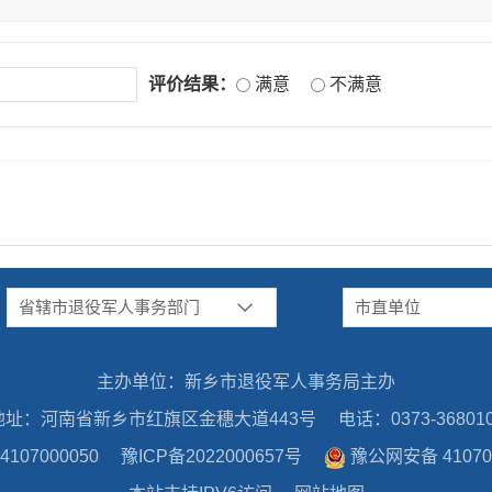
评价结果：
满意
不满意
省辖市退役军人事务部门
市直单位
主办单位：新乡市退役军人事务局主办
地址：河南省新乡市红旗区金穗大道443号
电话：0373-36801
07000050
豫ICP备2022000657号
豫公网安备 410702