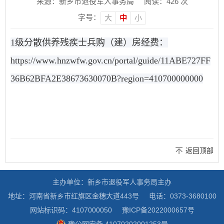
来源：新乡市退役军人事务局
阅读：
426
次
字号：
大
中
小
1级分散供养残疾士兵购（建）房经费：
https://www.hnzwfw.gov.cn/portal/guide/11ABE727FF
36B62BFA2E38673630070B?region=410700000000
返回顶部
主办单位：新乡市退役军人事务局主办
地址：河南省新乡市红旗区金穗大道443号
电话：0373-3680100
网站标识码：4107000050
豫ICP备2022000657号
豫公网安备 41070202001253号